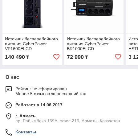
Источник бесперебойного
Источник бесперебойного
Исто
питания CyberPower
питания CyberPower
пита
VP1600ELCD
BR1000ELCD
HST
140 490
72 990
3 1
₸
₸
О нас
Рейтинг не сформирован
Менее 5 отзывов за последний год
Работает с 14.06.2017
г. Алматы
пр. Райымбека 169А, офис 216, Алматы, Казахстан
Контакты