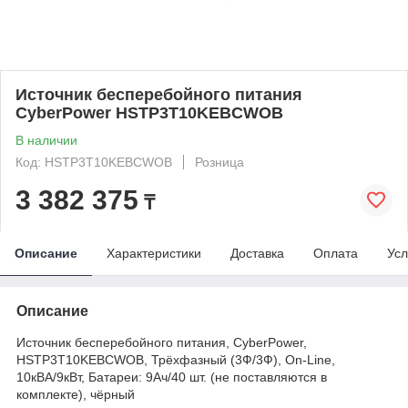
Источник бесперебойного питания
CyberPower HSTP3T10KEBCWOB
В наличии
Код: HSTP3T10KEBCWOB
Розница
3 382 375
₸
Описание
Характеристики
Доставка
Оплата
Усл
Описание
Источник бесперебойного питания, CyberPower,
HSTP3T10KEBCWOB, Трёхфазный (3Ф/3Ф), On-Line,
10кВА/9кВт, Батареи: 9Ач/40 шт. (не поставляются в
комплекте), чёрный