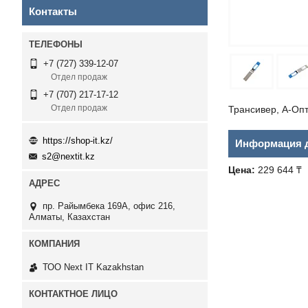
Контакты
+7 (727) 339-12-07
Отдел продаж
+7 (707) 217-17-12
Отдел продаж
Трансивер, А-Оп
https://shop-it.kz/
Информация д
s2@nextit.kz
Цена:
229 644 ₸
пр. Райымбека 169А, офис 216,
Алматы, Казахстан
ТОО Next IT Kazakhstan