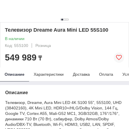
Телевизор Dreame Aura Mini LED 55S100
В наличии
Код: 55S100
Розница
549 989
₸
Описание
Характеристики
Доставка
Оплата
Усл
Описание
Телевизор, Dreame, Aura Mini LED 4K S100 55", 55S100, UHD
(38402160), 4K Mini LED, HDR10+/HLG/Dolby Vision, 144 Гц,
Google TV, Cortex A55, Mali-G52 MC1, 3GB/32GB, 176°/176°,
динамики 710 Вт (70 Вт), сабвуфер, Dolby Atmos/Dolby
Audio/DBX-TV, Bluetooth, Wi-Fi, HDMI3, USB2, LAN, SPDIF,