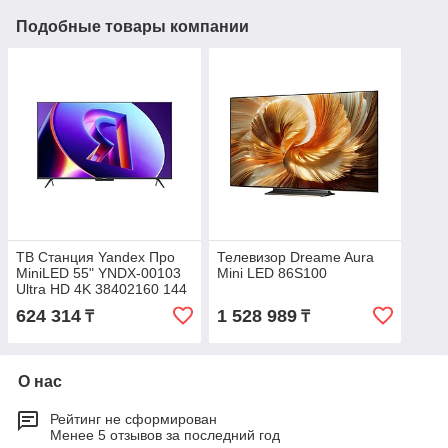
Подобные товары компании
ТВ Станция Yandex Про
Телевизор Dreame Aura
MiniLED 55" YNDX-00103
Mini LED 86S100
Ultra HD 4K 38402160 144
Гц 550 (nits) звук 50 Вт
624 314
1 528 989
₸
₸
число динамиков
О нас
Рейтинг не сформирован
Менее 5 отзывов за последний год