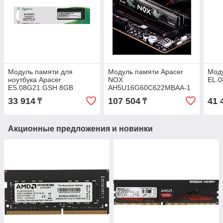
Модуль памяти для
Модуль памяти Apacer
Моду
ноутбука Apacer
NOX
EL.
ES.08G21.GSH 8GB
AH5U16G60C622MBAA-1
3200MHz
DDR5 16GB
33 914
107 504
41 
₸
₸
Акционные предложения и новинки