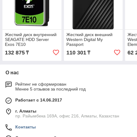
Жесткий диск внутренний
Жесткий диск внешний
Жест
SEAGATE HDD Server
Western Digital My
West
Exos 7E10
Passport
Elem
ST2000NM017B
WDBPKJ0050BBK-WESN
WDB
132 875
110 301
62 
₸
₸
WDB
О нас
Рейтинг не сформирован
Менее 5 отзывов за последний год
Работает с 14.06.2017
г. Алматы
пр. Райымбека 169А, офис 216, Алматы, Казахстан
Контакты