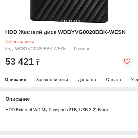
HDD Жесткий диск WDBYVG0020BBK-WESN
Нет в наличии
Код: WDBYVG0020BBK-WESN
Розница
53 421
₸
Описание
Характеристики
Доставка
Оплата
Усл
Описание
HDD External WD My Passport (2TB, USB 3.2) Black