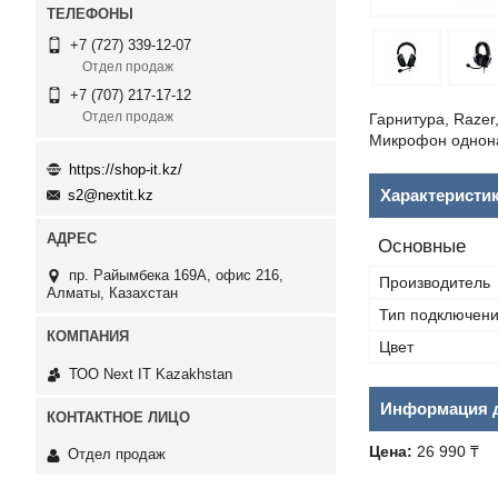
+7 (727) 339-12-07
Отдел продаж
+7 (707) 217-17-12
Отдел продаж
Гарнитура, Razer
Микрофон однонап
https://shop-it.kz/
Характеристи
s2@nextit.kz
Основные
пр. Райымбека 169А, офис 216,
Производитель
Алматы, Казахстан
Тип подключен
Цвет
ТОО Next IT Kazakhstan
Информация д
Цена:
26 990 ₸
Отдел продаж