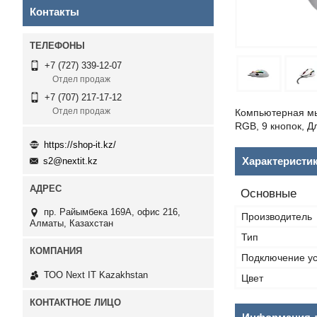
Контакты
+7 (727) 339-12-07
Отдел продаж
+7 (707) 217-17-12
Отдел продаж
Компьютерная мыш
RGB, 9 кнопок, Д
https://shop-it.kz/
Характеристи
s2@nextit.kz
Основные
пр. Райымбека 169А, офис 216,
Производитель
Алматы, Казахстан
Тип
Подключение ус
ТОО Next IT Kazakhstan
Цвет