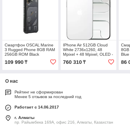
Смартфон OSCAL Marine
IPhone Air 512GB Cloud
Сма
3 Rugged Phone 8GB RAM
White 2736x1260, 48
8GB
256GB ROM Black
Mpixel + 48 Mpixel, OLED -
Blue
Смартфон
109 990
760 310
86 
₸
₸
О нас
Рейтинг не сформирован
Менее 5 отзывов за последний год
Работает с 14.06.2017
г. Алматы
пр. Райымбека 169А, офис 216, Алматы, Казахстан