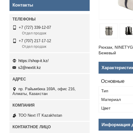
Контакты
+7 (727) 339-12-07
Отдел продаж
+7 (707) 217-17-12
Отдел продаж
Рюкзак, NINETYG
Бежевый
https://shop-it.kz/
Характеристи
s2@nextit.kz
Основные
пр. Райымбека 169А, офис 216,
Тип
Алматы, Казахстан
Материал
Цвет
ТОО Next IT Kazakhstan
Информация д