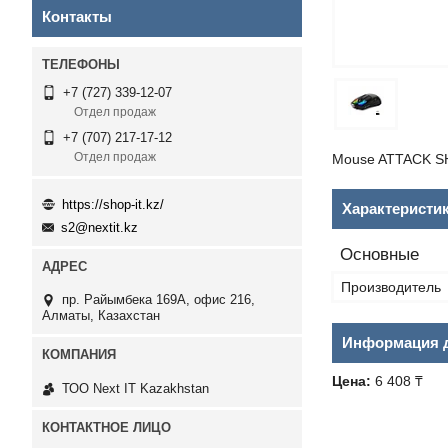
Контакты
+7 (727) 339-12-07
Отдел продаж
+7 (707) 217-17-12
Отдел продаж
Mouse ATTACK SHA
https://shop-it.kz/
Характеристи
s2@nextit.kz
Основные
Производитель
пр. Райымбека 169А, офис 216,
Алматы, Казахстан
Информация д
Цена:
6 408 ₸
ТОО Next IT Kazakhstan