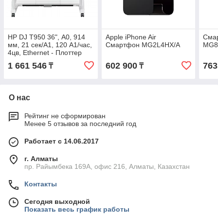
HP DJ T950 36", А0, 914
Apple iPhone Air
Сма
мм, 21 сек/А1, 120 А1/час,
Смартфон MG2L4HX/A
MG8
4цв, Ethernet - Плоттер
2Y9H1A_S
1 661 546
602 900
763
₸
₸
О нас
Рейтинг не сформирован
Менее 5 отзывов за последний год
Работает с 14.06.2017
г. Алматы
пр. Райымбека 169А, офис 216, Алматы, Казахстан
Контакты
Сегодня выходной
Показать весь график работы