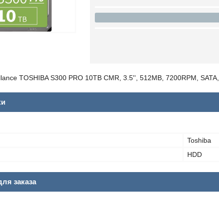
llance TOSHIBA S300 PRO 10TB CMR, 3.5'', 512MB, 7200RPM, SATA,
ки
Toshiba
HDD
ля заказа