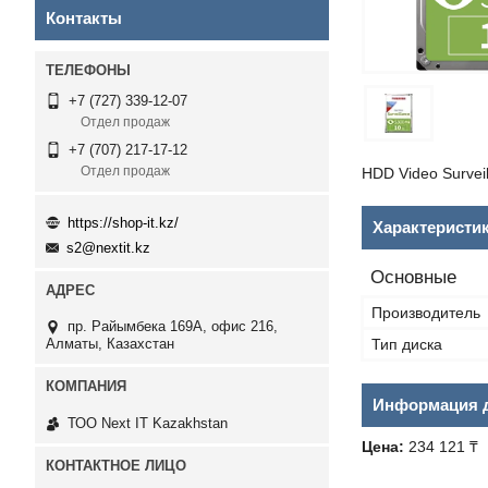
Контакты
+7 (727) 339-12-07
Отдел продаж
+7 (707) 217-17-12
Отдел продаж
HDD Video Survei
https://shop-it.kz/
Характеристи
s2@nextit.kz
Основные
Производитель
пр. Райымбека 169А, офис 216,
Тип диска
Алматы, Казахстан
Информация д
ТОО Next IT Kazakhstan
Цена:
234 121 ₸