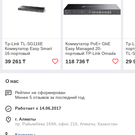
Tp-Link TL-SG116E
Коммутатор PoE+ GbE
Tp-L
Коммутатор Easy Smart
Easy Managed 20-
порт
16-портовый
портовый TP-Link Omada
TL-
ES220GMP
39 261
118 736
29 
₸
₸
О нас
Рейтинг не сформирован
Менее 5 отзывов за последний год
Работает с 14.06.2017
г. Алматы
пр. Райымбека 169А, офис 216, Алматы, Казахстан
Контакты