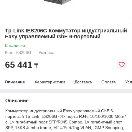
Tp-Link IES206G Коммутатор индустриальный
Easy управляемый GbE 6-портовый
В наличии
Код: IES206G
Розница
65 441
₸
Описание
Характеристики
Доставка
Оплата
Усл
Описание
Коммутатор индустриальный Easy управляемый GbE 6-
портовый Tp-Link IES206G <4× порта RJ45 10/100/1000 Мбит/
с, 1× гигабитный порт SFP/RJ45 Combo, 1× гигабитный слот
SFP, 15KB Jumbo frame, MTU/Port/Tag VLAN, IGMP Snooping,