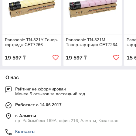
Panasonic TN-321Y Тонер-
Panasonic TN-321M
Pana
картридж CET7266
Тонер-картридж CET7264
кар
19 597
19 597
15 
₸
₸
О нас
Рейтинг не сформирован
Менее 5 отзывов за последний год
Работает с 14.06.2017
г. Алматы
пр. Райымбека 169А, офис 216, Алматы, Казахстан
Контакты