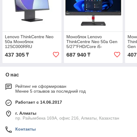
Lenovo ThinkCentre Neo
Моноблок Lenovo
Мон
50a Моноблок
ThinkCentre Neo 50a Gen
Thin
12SC000RRU
5/27"FHD/Core i5-
Gen 
210H/16gb/512gb/Win pro
1080
437 305
687 940
407
₸
₸
(12SB004YRU)
136
О нас
Рейтинг не сформирован
Менее 5 отзывов за последний год
Работает с 14.06.2017
г. Алматы
пр. Райымбека 169А, офис 216, Алматы, Казахстан
Контакты