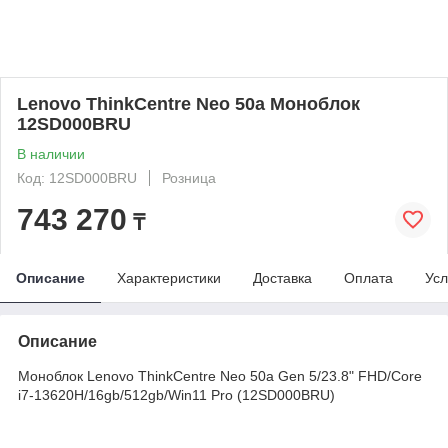
Lenovo ThinkCentre Neo 50a Моноблок
12SD000BRU
В наличии
Код: 12SD000BRU
Розница
743 270
₸
Описание
Характеристики
Доставка
Оплата
Усл
Описание
Моноблок Lenovo ThinkCentre Neo 50a Gen 5/23.8" FHD/Core
i7-13620H/16gb/512gb/Win11 Pro (12SD000BRU)