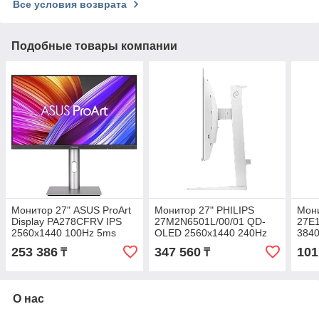
Все условия возврата
Подобные товары компании
Монитор 27" ASUS ProArt
Монитор 27" PHILIPS
Мони
Display PA278CFRV IPS
27M2N6501L/00/01 QD-
27E
2560x1440 100Hz 5ms
OLED 2560x1440 240Hz
3840
350cd/m 1000:1 1xHDMI
0,03мс 400кд/м 1,5M:1
350к
253 386
347 560
101
₸
₸
2xDP 1xUSB-C
2xHDMI 1xDP Белый
2xH
О нас