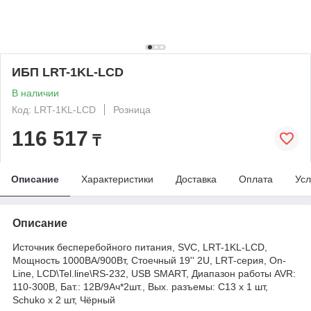
ИБП LRT-1KL-LCD
В наличии
Код: LRT-1KL-LCD
Розница
116 517
₸
Описание
Характеристики
Доставка
Оплата
Усл
Описание
Источник бесперебойного питания, SVC, LRT-1KL-LCD,
Мощность 1000ВА/900Вт, Стоечный 19'' 2U, LRT-серия, On-
Line, LCD\Tel.line\RS-232, USB SMART, Диапазон работы AVR:
110-300В, Бат.: 12В/9Aч*2шт., Вых. разъемы: С13 х 1 шт,
Schuko x 2 шт, Чёрный