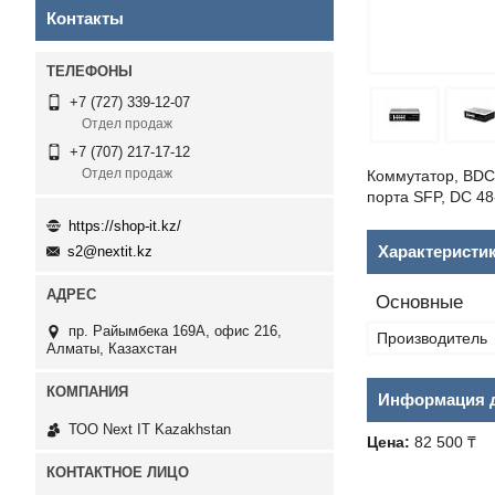
Контакты
+7 (727) 339-12-07
Отдел продаж
+7 (707) 217-17-12
Отдел продаж
Коммутатор, BDCO
порта SFP, DC 48
https://shop-it.kz/
Характеристи
s2@nextit.kz
Основные
пр. Райымбека 169А, офис 216,
Производитель
Алматы, Казахстан
Информация д
ТОО Next IT Kazakhstan
Цена:
82 500 ₸