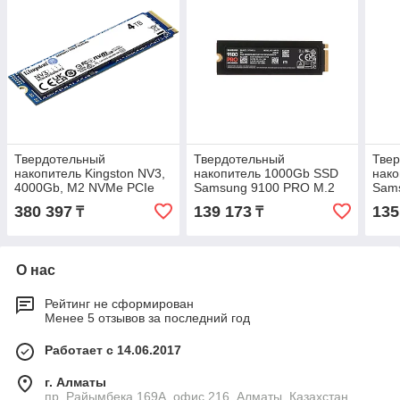
Твердотельный
Твердотельный
Тве
накопитель Kingston NV3,
накопитель 1000Gb SSD
нак
4000Gb, M2 NVMe PCIe
Samsung 9100 PRO M.2
Sams
Gen4, Read/write
PCIe 5.0
heat
380 397
139 173
135
₸
₸
6000/5000Mb.s
R14700/W13300MB/s MZ-
R14
SNV3S/4000G
VAP1T0BW
VAP
О нас
Рейтинг не сформирован
Менее 5 отзывов за последний год
Работает с 14.06.2017
г. Алматы
пр. Райымбека 169А, офис 216, Алматы, Казахстан