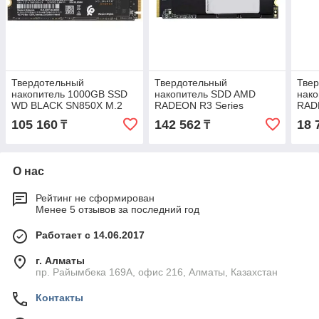
Твердотельный
Твердотельный
Тве
накопитель 1000GB SSD
накопитель SDD AMD
нак
WD BLACK SN850X M.2
RADEON R3 Series
RAD
2280 NVMe R7300/W6300
R3MP42048G8
R3M
105 160
142 562
18 
₸
₸
WDS100T2X0E-00BCA0
О нас
Рейтинг не сформирован
Менее 5 отзывов за последний год
Работает с 14.06.2017
г. Алматы
пр. Райымбека 169А, офис 216, Алматы, Казахстан
Контакты