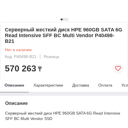
Серверный жесткий диск HPE 960GB SATA 6G
Read Intensive SFF BC Multi Vendor P40498-
B21
Нет в наличии
Код: P40498-B21
Розница
570 263
₸
Описание
Характеристики
Доставка
Оплата
Усл
Описание
Серверный жесткий диск HPE 960GB SATA 6G Read Intensive
SFF BC Multi Vendor SSD