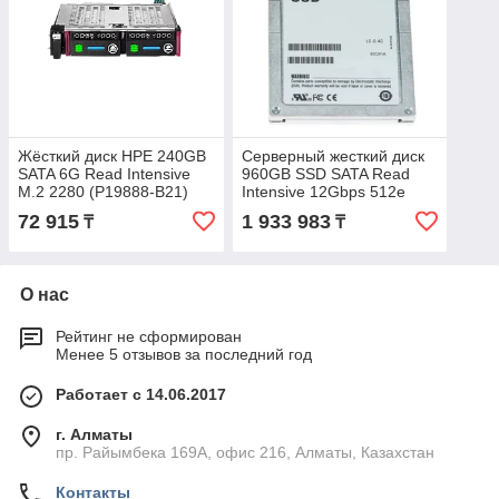
Жёсткий диск HPE 240GB
Серверный жесткий диск
SATA 6G Read Intensive
960GB SSD SATA Read
M.2 2280 (P19888-B21)
Intensive 12Gbps 512e
2.5in w/3.5in HYB CARR ,
72 915
1 933 983
₸
₸
Hot-plug, CK
О нас
Рейтинг не сформирован
Менее 5 отзывов за последний год
Работает с 14.06.2017
г. Алматы
пр. Райымбека 169А, офис 216, Алматы, Казахстан
Контакты