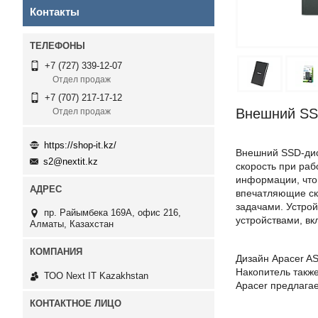
Контакты
+7 (727) 339-12-07
Отдел продаж
+7 (707) 217-17-12
Внешний SS
Отдел продаж
https://shop-it.kz/
Внешний SSD-дис
s2@nextit.kz
скорость при раб
информации, что
впечатляющие ско
задачами. Устро
пр. Райымбека 169А, офис 216,
устройствами, вк
Алматы, Казахстан
Дизайн Apacer AS
Накопитель также
ТОО Next IT Kazakhstan
Apacer предлага