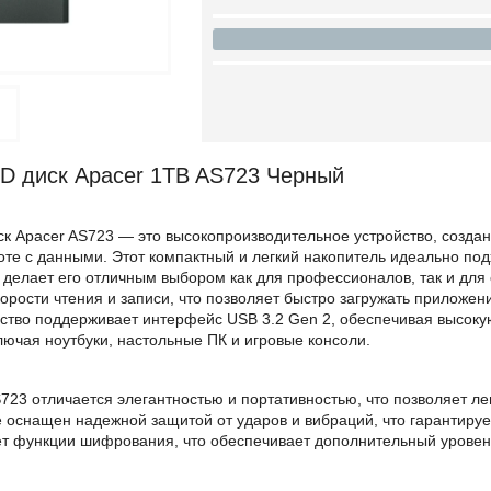
D диск Apacer 1TB AS723 Черный
к Apacer AS723 — это высокопроизводительное устройство, созда
оте с данными. Этот компактный и легкий накопитель идеально п
 делает его отличным выбором как для профессионалов, так и для
рости чтения и записи, что позволяет быстро загружать приложен
йство поддерживает интерфейс USB 3.2 Gen 2, обеспечивая высоку
лючая ноутбуки, настольные ПК и игровые консоли.
723 отличается элегантностью и портативностью, что позволяет лег
 оснащен надежной защитой от ударов и вибраций, что гарантируе
ет функции шифрования, что обеспечивает дополнительный уров