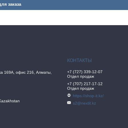
ля заказа
+7 (727) 339-12-07
а 169А, офис 216, Алматы,
Отдел продаж
+7 (707) 217-17-12
Отдел продаж
https://shop-it.kz/
Kazakhstan
s2@nextit.kz