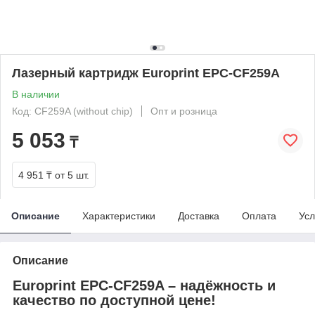
Лазерный картридж Europrint EPC-CF259A
В наличии
Код: CF259A (without chip)
Опт и розница
5 053
₸
4 951 ₸
от 5 шт.
Описание
Характеристики
Доставка
Оплата
Усл
Описание
Europrint EPC-CF259A – надёжность и
качество по доступной цене!