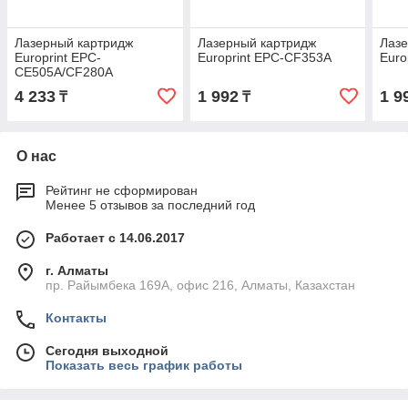
Лазерный картридж
Лазерный картридж
Лазе
Europrint EPC-
Europrint EPC-CF353A
Euro
CE505A/CF280A
4 233
1 992
1 9
₸
₸
О нас
Рейтинг не сформирован
Менее 5 отзывов за последний год
Работает с 14.06.2017
г. Алматы
пр. Райымбека 169А, офис 216, Алматы, Казахстан
Контакты
Сегодня выходной
Показать весь график работы