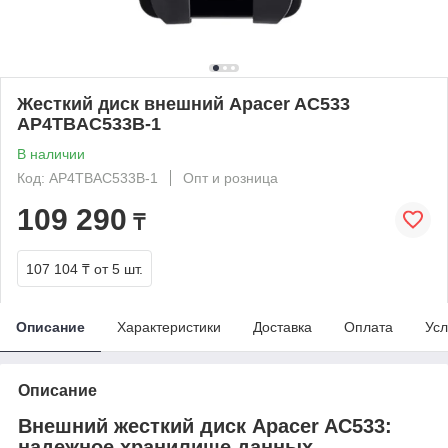
Жесткий диск внешний Apacer AC533
AP4TBAC533B-1
В наличии
Код: AP4TBAC533B-1
Опт и розница
109 290
₸
107 104 ₸
от 5 шт.
Описание
Характеристики
Доставка
Оплата
Усл
Описание
Внешний жесткий диск Apacer AC533:
надежное хранилище данных