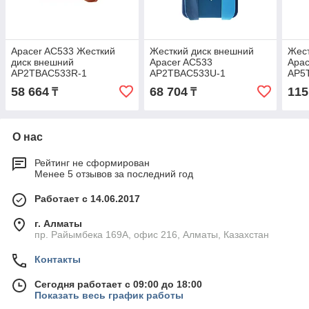
Apacer AC533 Жесткий
Жесткий диск внешний
Жест
диск внешний
Apacer AC533
Apac
AP2TBAC533R-1
AP2TBAC533U-1
AP5
58 664
68 704
115
₸
₸
О нас
Рейтинг не сформирован
Менее 5 отзывов за последний год
Работает с 14.06.2017
г. Алматы
пр. Райымбека 169А, офис 216, Алматы, Казахстан
Контакты
Сегодня работает с 09:00 до 18:00
Показать весь график работы