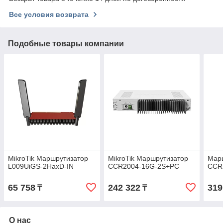
Все условия возврата
Подобные товары компании
MikroTik Маршрутизатор
MikroTik Маршрутизатор
Марш
L009UiGS-2HaxD-IN
CCR2004-16G-2S+PC
CCR
65 758
242 322
319
₸
₸
О нас