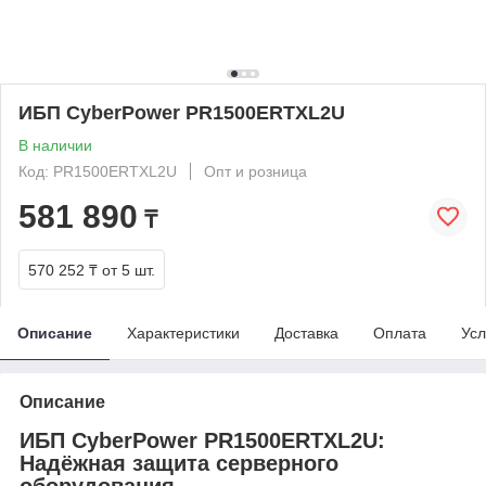
ИБП CyberPower PR1500ERTXL2U
В наличии
Код: PR1500ERTXL2U
Опт и розница
581 890
₸
570 252 ₸
от 5 шт.
Описание
Характеристики
Доставка
Оплата
Усл
Описание
ИБП CyberPower PR1500ERTXL2U:
Надёжная защита серверного
оборудования