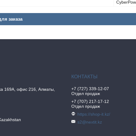
CyberPow
ля заказа
+7 (727) 339-12-07
а 169А, офис 216, Алматы,
Отдел продаж
+7 (707) 217-17-12
Отдел продаж
https://shop-it.kz/
Kazakhstan
s2@nextit.kz