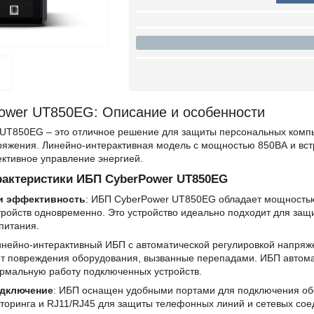
ower UT850EG: Описание и особенности
UT850EG – это отличное решение для защиты персональных компью
ряжения. Линейно-интерактивная модель с мощностью 850ВА и вс
ективное управление энергией.
актеристики ИБП CyberPower UT850EG
и эффективность
: ИБП CyberPower UT850EG обладает мощностью 
тройств одновременно. Это устройство идеально подходит для защ
питания.
инейно-интерактивный ИБП с автоматической регулировкой напряж
т повреждения оборудования, вызванные перепадами. ИБП автомат
рмальную работу подключенных устройств.
одключение
: ИБП оснащен удобными портами для подключения обо
торинга и RJ11/RJ45 для защиты телефонных линий и сетевых сое