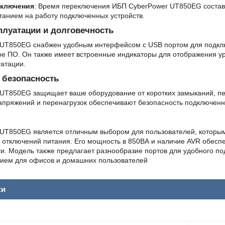
еключения
: Время переключения ИБП CyberPower UT850EG составл
танием на работу подключенных устройств.
плуатации и долговечность
UT850EG снабжен удобным интерфейсом с USB портом для подключе
е ПО. Он также имеет встроенные индикаторы для отображения уро
уатации.
 безопасность
UT850EG защищает ваше оборудование от коротких замыканий, пе
пряжений и перенагрузок обеспечивают безопасность подключенно
UT850EG является отличным выбором для пользователей, которым
 отключений питания. Его мощность в 850ВА и наличие AVR обесп
и. Модель также предлагает разнообразие портов для удобного по
ием для офисов и домашних пользователей
ки