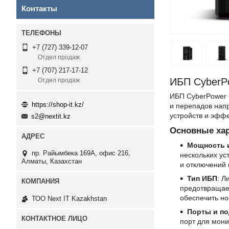
Контакты
+7 (727) 339-12-07
Отдел продаж
+7 (707) 217-17-12
ИБП CyberP
Отдел продаж
ИБП CyberPower 
https://shop-it.kz/
и перепадов нап
устройств и эфф
s2@nextit.kz
Основные хар
Мощность 
пр. Райымбека 169А, офис 216,
нескольких ус
Алматы, Казахстан
и отключений 
Тип ИБП
: Л
предотвращае
обеспечить но
ТОО Next IT Kazakhstan
Порты и п
порт для мони