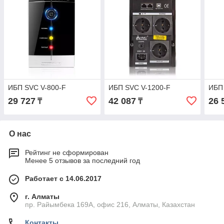
ИБП SVC V-800-F
ИБП SVC V-1200-F
ИБП
29 727
42 087
26 
₸
₸
О нас
Рейтинг не сформирован
Менее 5 отзывов за последний год
Работает с 14.06.2017
г. Алматы
пр. Райымбека 169А, офис 216, Алматы, Казахстан
Контакты