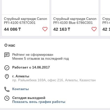
Струйный картридж Canon
Струйный картридж Canon
Стру
PFI-4100 6787C001
PFI-4100 Blue 6786C001
PFI-
44 086
42 163
42 
₸
₸
О нас
Рейтинг не сформирован
Менее 5 отзывов за последний год
Работает с 14.06.2017
г. Алматы
пр. Райымбека 169А, офис 216, Алматы, Казахстан
Контакты
Сегодня выходной
Показать весь график работы