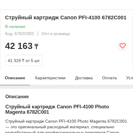
Струйный картридж Canon PFI-4100 6782C001
В наличии
Код: 6782C001
Опт и розница
42 163
₸
41 319 ₸
от 5 шт.
Описание
Характеристики
Доставка
Оплата
Усл
Описание
Струйный картридж Canon PFI-4100 Photo
Magenta 6782C001
Струйный картридж Canon PFI-4100 Photo Magenta 6782C001
— это оригинальный расходный материал, специально
разработанный для профессиональных принтеров Canon