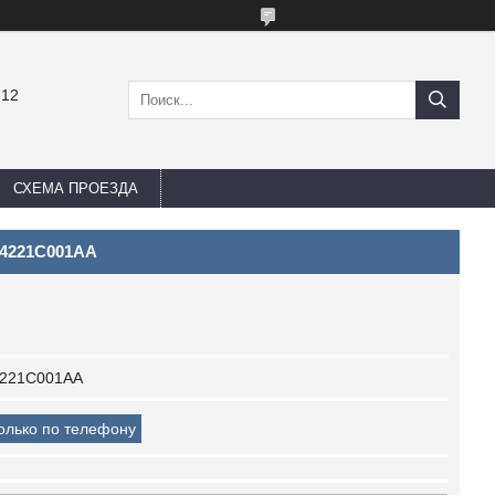
-12
СХЕМА ПРОЕЗДА
 4221C001AA
221C001AA
только по телефону