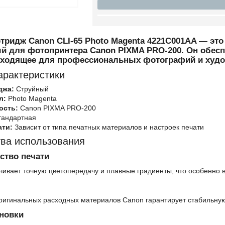
тридж Canon CLI-65 Photo Magenta 4221C001AA — эт
й для фотопринтера Canon PIXMA PRO-200. Он обеспе
ходящее для профессиональных фотографий и худо
арактеристики
джа:
Струйный
л:
Photo Magenta
ость:
Canon PIXMA PRO-200
андартная
ати:
Зависит от типа печатных материалов и настроек печати
ва использования
ство печати
чивает точную цветопередачу и плавные градиенты, что особенно
ригинальных расходных материалов Canon гарантирует стабильную 
ановки