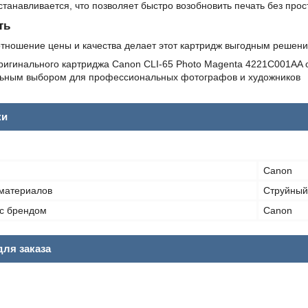
станавливается, что позволяет быстро возобновить печать без прос
ть
тношение цены и качества делает этот картридж выгодным решение
ригинального картриджа Canon CLI-65 Photo Magenta 4221C001AA о
льным выбором для профессиональных фотографов и художников
ки
Canon
материалов
Струйный
с брендом
Canon
ля заказа