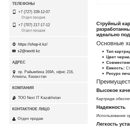
+7 (727) 339-12-07
Отдел продаж
Струйный кар
+7 (707) 217-17-12
разработанны
Отдел продаж
идеально под
Основные х
https://shop-it.kz/
s2@nextit.kz
Тип картри
Цвет черни
Совместим
Емкость:
Ст
пр. Райымбека 169А, офис 216,
Ресурс печ
Алматы, Казахстан
Преимущест
Высокое каче
ТОО Next IT Kazakhstan
Картридж обеспе
Надежность
Использование о
Отдел продаж
Легкость уст