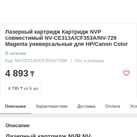
Лазерный картридж Картридж NVP
совместимый NV-CE313A/CF353A/NV-729
Magenta универсальные для HP/Canon Color
В наличии
Код: NV-CE313A/CF353A/729M
Опт и розница
4 893
₸
4 795 ₸
от 5 шт.
Описание
Характеристики
Доставка
Оплата
Усл
Описание
Лазерный картридж NVP NV-