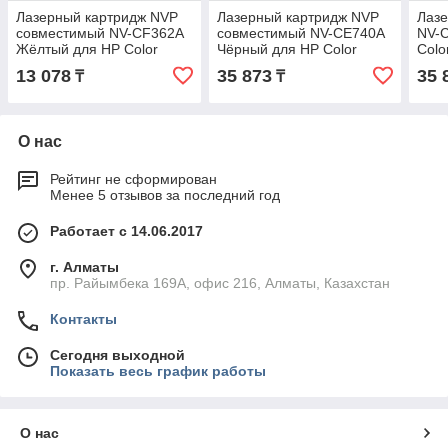
Лазерный картридж NVP
Лазерный картридж NVP
Лаз
совместимый NV-CF362A
совместимый NV-CE740A
NV-C
Жёлтый для HP Color
Чёрный для HP Color
Colo
LaserJet M552dn
LaserJet CP5225
13 078
35 873
35 
₸
₸
О нас
Рейтинг не сформирован
Менее 5 отзывов за последний год
Работает с 14.06.2017
г. Алматы
пр. Райымбека 169А, офис 216, Алматы, Казахстан
Контакты
Сегодня выходной
Показать весь график работы
О нас