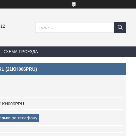
-12
СХЕМА ПРОЕЗДА
IRL (21KH006PRU)
1KH006PRU
только по телефону