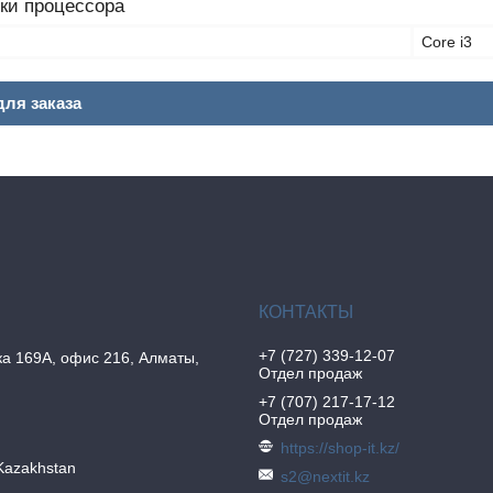
ки процессора
Core i3
ля заказа
+7 (727) 339-12-07
а 169А, офис 216, Алматы,
Отдел продаж
+7 (707) 217-17-12
Отдел продаж
https://shop-it.kz/
Kazakhstan
s2@nextit.kz