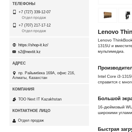
+7 (727) 339-12-07
Отдел продаж
+7 (707) 217-17-12
Lenovo Thi
Отдел продаж
Lenovo ThinkBoo
https://shop-it.kz/
1315U и вместит
мультимедиа.
s2@nextit.kz
Производител
пр. Райымбека 169А, офис 216,
Intel Core i3-13
Алматы, Казахстан
справится с мно
Большой экр
ТОО Next IT Kazakhstan
16-дюймовый WUX
широкими углами 
Отдел продаж
Быстрая загр