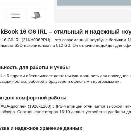
nkBook 16 G6 IRL – стильный и надежный но
k 16 G6 IRL (21KH006PRU) – это современный ноутбук с большим 1
ельным SSD-накопителем на 512 GB. Он отлично подойдет для офи
ьность для работы и учебы
15U с 6 ядрами обеспечивает достаточную мощность для повседневн
гозадачностью, работой в браузере и офисными программами.
ан для комфортной работы
GA-дисплей (1920x1200) с IPS-матрицей отличается высокой четк
обзора. Соотношение сторон 16:10 делает устройство удобным дл
узка и надежное хранение данных