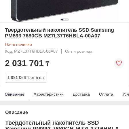
Твердотельный накопитель SSD Samsung
PM893 7680GB MZ7L37T6HBLA-00A07
Нет в наличии
Код: MZ7L37T6HBLA-00A07
Опт и розница
2 031 701
₸
1 991 066 ₸
от 5 шт.
Описание
Характеристики
Доставка
Оплата
Усл
Описание
Твердотельный накопитель SSD
Samsung PM893 7680GB MZ7L37T6HBLA-