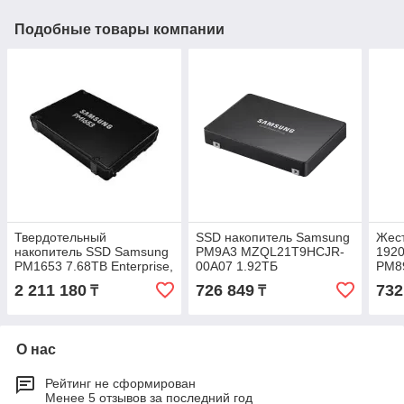
Подобные товары компании
Твердотельный
SSD накопитель Samsung
Жест
накопитель SSD Samsung
PM9A3 MZQL21T9HCJR-
192
PM1653 7.68TB Enterprise,
00A07 1.92ТБ
PM8
2.5” SAS 24Gb/s,
00A
2 211 180
726 849
732
₸
₸
R4200/W3700
О нас
Рейтинг не сформирован
Менее 5 отзывов за последний год