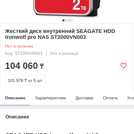
Жесткий диск внутренний SEAGATE HDD
Ironwolf pro NAS ST2000VN003
Нет в наличии
Код: ST2000VN003
Опт и розница
104 060
₸
101 978 ₸
от 5 шт.
Описание
Характеристики
Доставка
Оплата
Усл
Описание