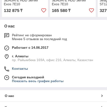
SEAGATE HDD Server
SEAGATE HDD Server
Seag
Exos 7E10
Exos 7E10
ST1
ST2000NM017B
ST4000NM025B
132 875
165 580
327
₸
₸
О нас
Рейтинг не сформирован
Менее 5 отзывов за последний год
Работает с 14.06.2017
г. Алматы
пр. Райымбека 169А, офис 216, Алматы, Казахстан
Контакты
Сегодня выходной
Показать весь график работы
О нас