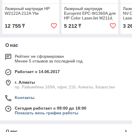
Лазерный картридж HP
Лазерный картридж
Лаз
W2122A 212A Ylw
Europrint EPC-W1360A для
NV-
HP Color LaserJet M211d,
Lase
M211dw, M236d, M236dw,
M13
12 755
5 212
3 2
₸
₸
M236sdn, M236sdw
О нас
Рейтинг не сформирован
Менее 5 отзывов за последний год
Работает с 14.06.2017
г. Алматы
пр. Райымбека 169А, офис 216, Алматы, Казахстан
Контакты
Сегодня работает с 09:00 до 18:00
Показать весь график работы
О нас