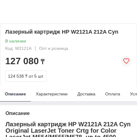
Лазерный картридж HP W2121A 212A Cyn
В наличии
Код: W2121A
Опт и розница
127 080
₸
124 538 ₸
от 5 шт.
Описание
Характеристики
Доставка
Оплата
Усл
Описание
Лазерный картридж HP W2121A 212A Cyn
Original LaserJet Toner Crtg for Color
LaserJet M554/M555/M578, up to 4500